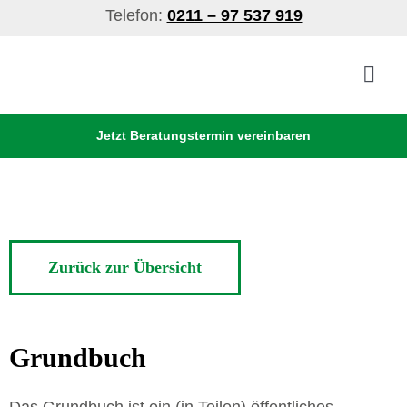
Skip
Telefon:
0211 – 97 537 919
to
content
Togg
Navig
Jetzt Beratungstermin vereinbaren
Verrentung
Sicherheit
Vorteile
Zurück zur Übersicht
Über Uns
Sofortrechner
Grundbuch