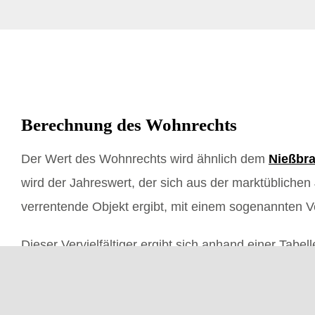
Berechnung des Wohnrechts
Der Wert des Wohnrechts wird ähnlich dem
Nießbr
wird der Jahreswert, der sich aus der marktüblichen
verrentende Objekt ergibt, mit einem sogenannten Verv
Dieser Vervielfältiger ergibt sich anhand einer Tabel
zwei Jahre herausgegeben wird. Die Tabelle strukturi
Geschlecht und Lebenserwartung.