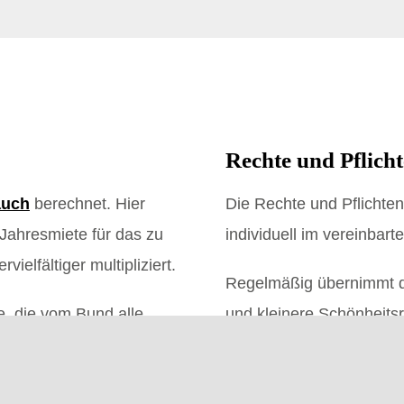
Rechte und Pflich
auch
berechnet. Hier
Die Rechte und Pflichte
 Jahresmiete für das zu
individuell im vereinbar
ielfältiger multipliziert.
Regelmäßig übernimmt d
le, die vom Bund alle
und kleinere Schönheitsr
ert sich nach Alter,
Der neue Eigentümer is
Modernisierungsarbeiten