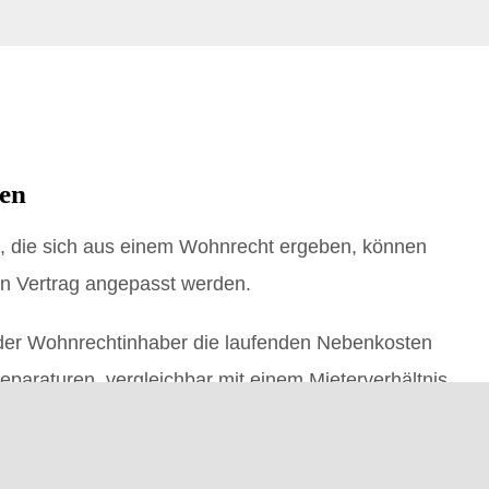
ten
n, die sich aus einem Wohnrecht ergeben, können
ten Vertrag angepasst werden.
er Wohnrechtinhaber die laufenden Nebenkosten
eparaturen, vergleichbar mit einem Mieterverhältnis.
t für Instandhaltungsmaßnahmen und
 verantwortlich. So wird der Wohnrechtinhaber