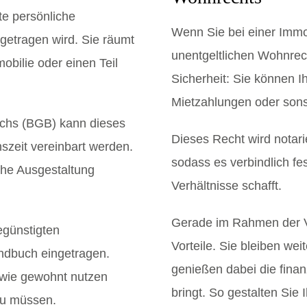
te persönliche
Wenn Sie bei einer Immo
ngetragen wird. Sie räumt
unentgeltlichen Wohnrech
obilie oder einen Teil
Sicherheit: Sie können I
Mietzahlungen oder sons
uchs (BGB) kann dieses
Dieses Recht wird notar
nszeit vereinbart werden.
sodass es verbindlich fest
iche Ausgestaltung
Verhältnisse schafft.
Gerade im Rahmen der V
egünstigten
Vorteile. Sie bleiben we
undbuch eingetragen.
genießen dabei die finan
n wie gewohnt nutzen
bringt. So gestalten Sie
zu müssen.