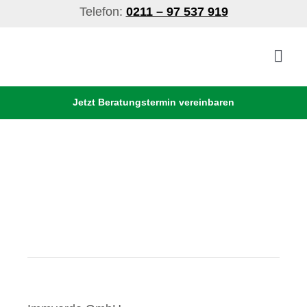
Skip
Telefon:
0211 – 97 537 919
to
content
Togg
Navig
Jetzt Beratungstermin vereinbaren
Verrentung
Sicherheit
Vorteile
Über Uns
Sofortrechner