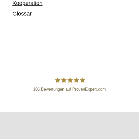
Kooperation
Glossar
106
Bewertungen auf ProvenExpert.com
Immverde
Copyright 2021-2026 by Immverde GmbH |
Datenschutz
|
Impressum