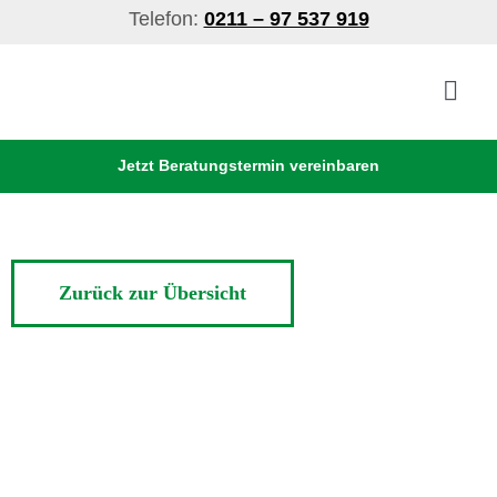
Skip
Telefon:
0211 – 97 537 919
to
content
Togg
Navig
Jetzt Beratungstermin vereinbaren
Verrentung
Sicherheit
Zurück zur Übersicht
Vorteile
Über Uns
Sofortrechner